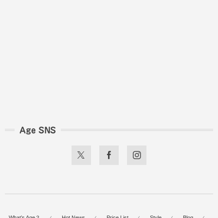
Age SNS
What’s Age？
Hot News
Price List
Style
Blog