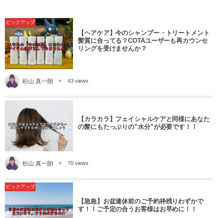
ピックアップ
【ヘアケア】今のシャンプー・トリートメント
髪質に合ってる？COTAユーザーも再カウンセ
リングを受けませんか？
杉山 真一朗
43 views
【カラカラ】フェイシャルケアと同様にあなた
の髪にもたっぷりの”水分”が必要です！！
杉山 真一朗
70 views
ピックアップ
【急急】お盆連休前のご予約枠残りわずかで
す！！ご予定の合うお客様はお早めに！！