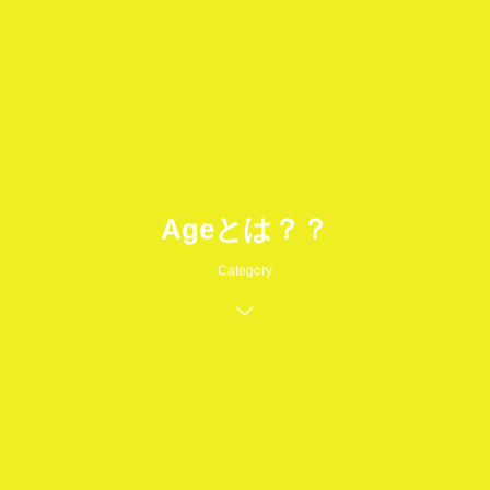
Ageとは？？
Category