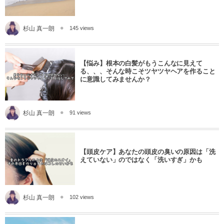
杉山 真一朗
145 views
【悩み】根本の白髪がもうこんなに見えて
る、、、そんな時こそツヤツヤヘアを作ること
に意識してみませんか？
杉山 真一朗
91 views
【頭皮ケア】あなたの頭皮の臭いの原因は「洗
えていない」のではなく「洗いすぎ」かも
杉山 真一朗
102 views