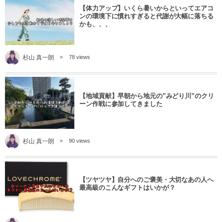
【体力アップ】いくら暑いからといってエアコ
ンの環境下に慣れすぎると代謝が大幅に落ちる
かも、、、
杉山 真一朗
78 views
【地域貢献】早朝から地元の”みどり川”のクリ
ーン作戦に参加してきました
杉山 真一朗
90 views
【ツヤツヤ】自分へのご褒美・大切なあの人へ
最高級のこんなギフトはいかが？