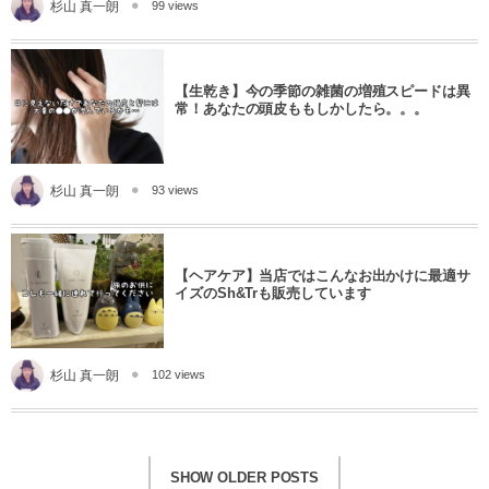
杉山 真一朗
99 views
【生乾き】今の季節の雑菌の増殖スピードは異
常！あなたの頭皮ももしかしたら。。。
杉山 真一朗
93 views
【ヘアケア】当店ではこんなお出かけに最適サ
イズのSh&Trも販売しています
杉山 真一朗
102 views
SHOW OLDER POSTS