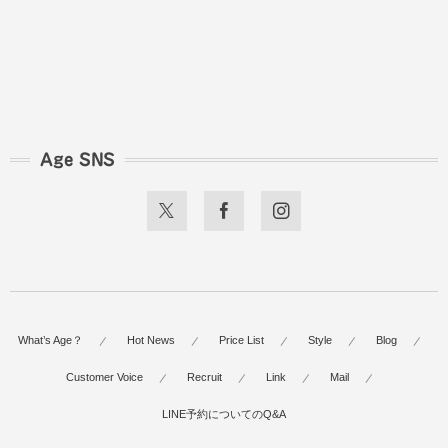
Age SNS
What’s Age？
Hot News
Price List
Style
Blog
Customer Voice
Recruit
Link
Mail
LINE予約についてのQ&A