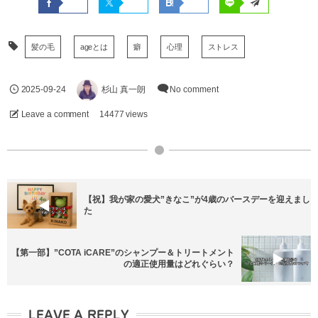
髪の毛
ageとは
癖
心理
ストレス
2025-09-24
杉山 真一朗
No comment
Leave a comment
14477 views
【祝】我が家の愛犬”きなこ”が4歳のバースデーを迎えまし
た
【第一部】”COTA iCARE”のシャンプー＆トリートメント
の適正使用量はどれぐらい？
LEAVE A REPLY