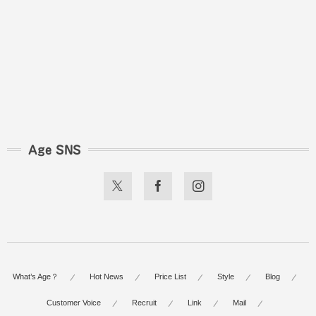
Age SNS
What’s Age？
Hot News
Price List
Style
Blog
Customer Voice
Recruit
Link
Mail