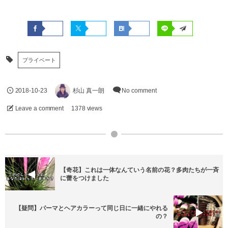
プライベート
2018-10-23
杉山 真一朗
No comment
Leave a comment
1378 views
【奇花】これは一体なんていう名前の花？多肉たちが一斉
に蕾をつけました
【疑問】パーマとヘアカラーって同じ日に一緒にやれる
の？