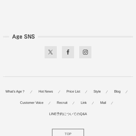
Age SNS
What’s Age？
Hot News
Price List
Style
Blog
Customer Voice
Recruit
Link
Mail
LINE予約についてのQ&A
TOP