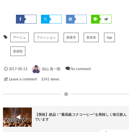
アージュ
ファッション
西尾市
美容室
Age
美容院
2017-06-13
杉山 真一朗
No comment
Leave a comment
3241 views
【美味】絶品！”最高級コナコーヒー”を美味しく毎日飲ん
でいます