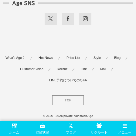
Age SNS
What’s Age？
Hot News
Price List
Style
Blog
Customer Voice
Recruit
Link
Mail
LINE予約についてのQ&A
TOP
© 2015 - 2026
private hair salon Age
ホーム
混雑状況
ブログ
リクルート
メニュー