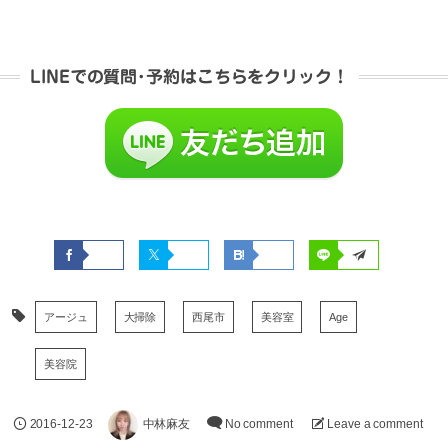
LINEでの質問･予約はこちらをクリック！
アージュ
大掃除
西尾市
美容室
Age
美容院
2016-12-23
中林麻友
No comment
Leave a comment