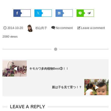
2014-10-20
杉山尚子
No comment
Leave a comment
2080 views
キモカワ多肉植物Best③！！
親は子を見て育つ！？
LEAVE A REPLY