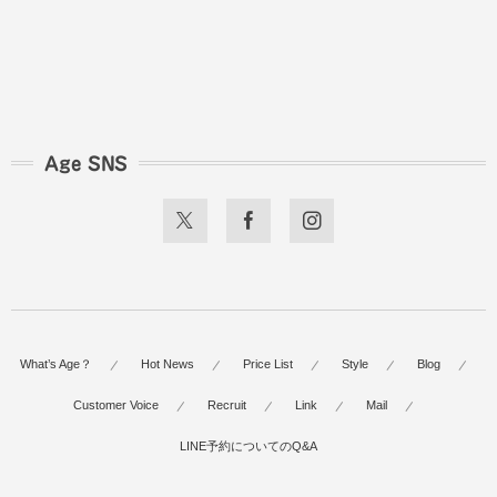
Age SNS
What’s Age？
Hot News
Price List
Style
Blog
Customer Voice
Recruit
Link
Mail
LINE予約についてのQ&A