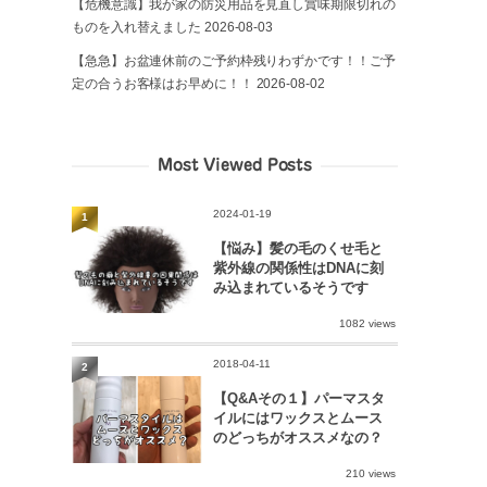
【危機意識】我が家の防災用品を見直し賞味期限切れの
ものを入れ替えました
2026-08-03
【急急】お盆連休前のご予約枠残りわずかです！！ご予
定の合うお客様はお早めに！！
2026-08-02
Most Viewed Posts
2024-01-19
1
【悩み】髪の毛のくせ毛と
紫外線の関係性はDNAに刻
み込まれているそうです
1082 views
2018-04-11
2
【Q&Aその１】パーマスタ
イルにはワックスとムース
のどっちがオススメなの？
210 views