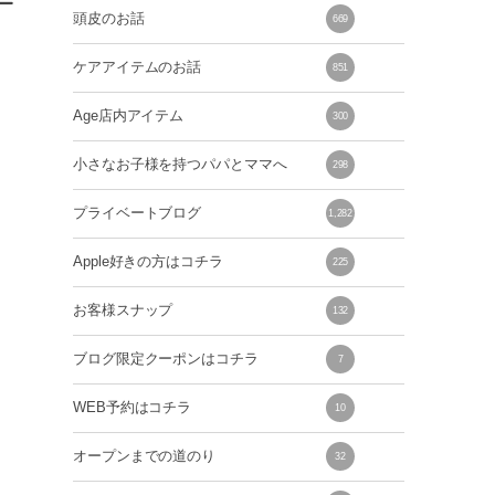
ー
頭皮のお話
669
ケアアイテムのお話
851
Age店内アイテム
300
小さなお子様を持つパパとママへ
298
プライベートブログ
1,282
Apple好きの方はコチラ
225
お客様スナップ
132
ブログ限定クーポンはコチラ
7
WEB予約はコチラ
10
オープンまでの道のり
32