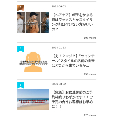
2022-06-03
3
【ヘアケア】帽子をかぶる
時はワックスとかスタイリ
ング剤は付けない方がいい
の？
198 views
2024-01-23
4
【え！？マジ？】”ツインテ
ール”スタイルの名前の由来
はどこから来ているか...
150 views
2026-08-02
5
【急急】お盆連休前のご予
約枠残りわずかです！！ご
予定の合うお客様はお早め
に！！
123 views