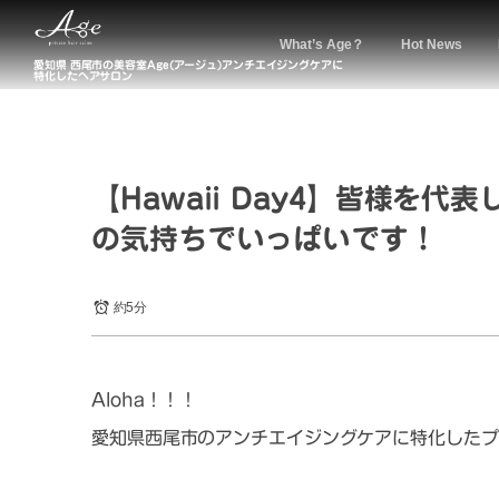
What’s Age？
Hot News
愛知県 西尾市の美容室Age(アージュ)アンチエイジングケアに
特化したヘアサロン
【Hawaii Day4】皆様を
の気持ちでいっぱいです！
約5分
Aloha！！！
愛知県西尾市のアンチエイジングケアに特化したプ