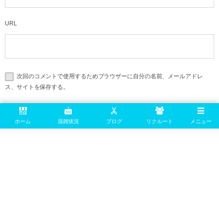
URL
次回のコメントで使用するためブラウザーに自分の名前、メールアドレ
ス、サイトを保存する。
上に表示された文字を入力してください。
ホーム
混雑状況
ブログ
リクルート
メニュー