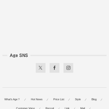
Age SNS
What’s Age？
Hot News
Price List
Style
Blog
Customer Voice
Recruit
Link
Mail