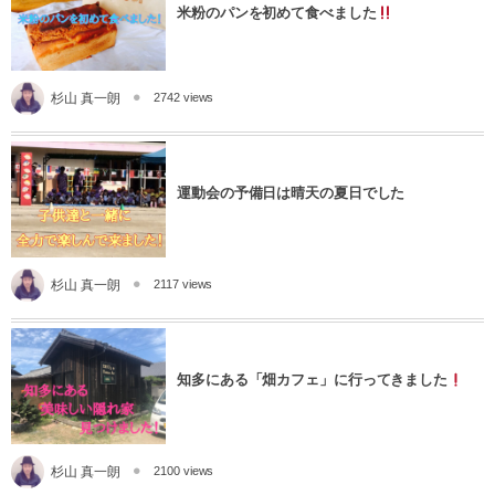
米粉のパンを初めて食べました
杉山 真一朗
2742 views
運動会の予備日は晴天の夏日でした
杉山 真一朗
2117 views
知多にある「畑カフェ」に行ってきました
杉山 真一朗
2100 views