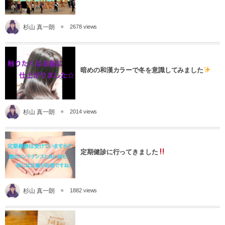
杉山 真一朗
2678 views
暗めの和漢カラーで冬を意識してみました
杉山 真一朗
2014 views
定期健診に行ってきました
杉山 真一朗
1882 views