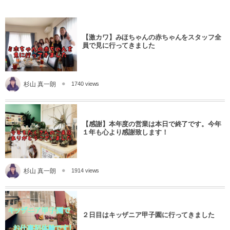
【激カワ】みほちゃんの赤ちゃんをスタッフ全
員で見に行ってきました
杉山 真一朗
1740 views
【感謝】本年度の営業は本日で終了です。今年
１年も心より感謝致します！
杉山 真一朗
1914 views
２日目はキッザニア甲子園に行ってきました