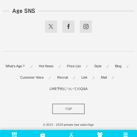
Age SNS
What’s Age？
Hot News
Price List
Style
Blog
Customer Voice
Recruit
Link
Mail
LINE予約についてのQ&A
TOP
© 2015 - 2026
private hair salon Age