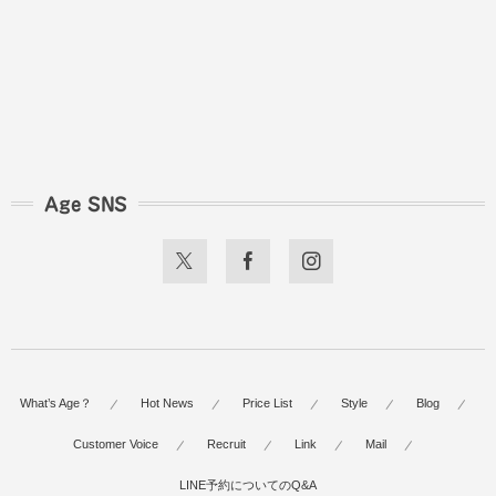
Age SNS
What’s Age？
Hot News
Price List
Style
Blog
Customer Voice
Recruit
Link
Mail
LINE予約についてのQ&A