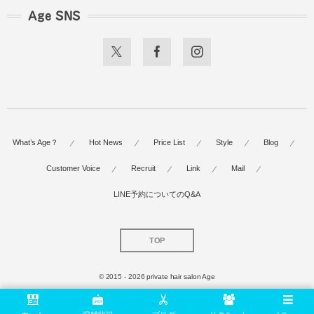
Age SNS
What’s Age？
Hot News
Price List
Style
Blog
Customer Voice
Recruit
Link
Mail
LINE予約についてのQ&A
TOP
© 2015 - 2026
private hair salon Age