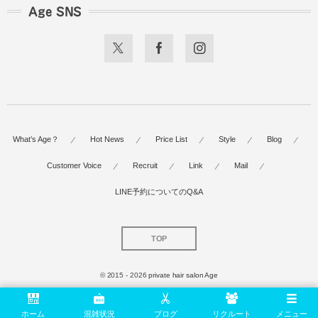
Age SNS
What’s Age？
Hot News
Price List
Style
Blog
Customer Voice
Recruit
Link
Mail
LINE予約についてのQ&A
TOP
© 2015 - 2026
private hair salon Age
ホーム
混雑状況
ブログ
リクルート
メニュー