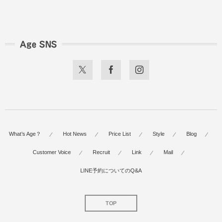
Age SNS
What’s Age？
Hot News
Price List
Style
Blog
Customer Voice
Recruit
Link
Mail
LINE予約についてのQ&A
TOP