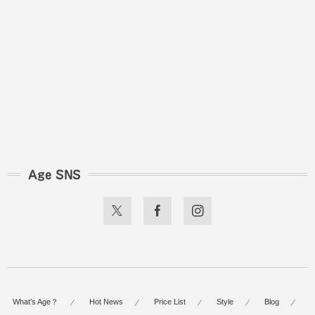
Age SNS
What’s Age？
Hot News
Price List
Style
Blog