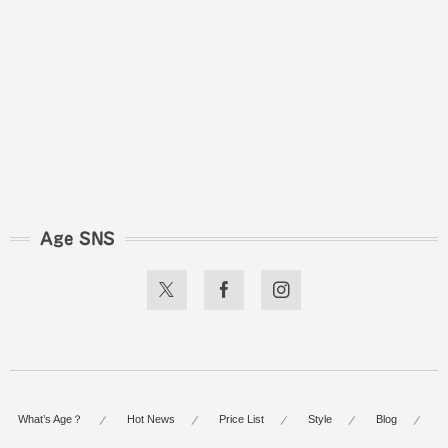
Age SNS
What’s Age？
Hot News
Price List
Style
Blog