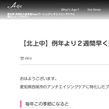
What’s Age？
Hot News
愛知県 西尾市の美容室Age(アージュ)アンチエイジングケアに
特化したヘアサロン
【北上中】例年より２週間早く
約6分
おはようございます。
愛知県西尾市のアンチエイジングケアに特化したプ
毎年この季節になると