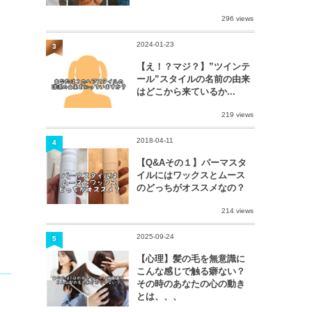
296 views
2024-01-23
3
【え！？マジ？】”ツインテ
ール”スタイルの名前の由来
はどこから来ているか...
219 views
2018-04-11
4
【Q&Aその１】パーマスタ
イルにはワックスとムース
のどっちがオススメなの？
214 views
2025-09-24
5
【心理】髪の毛を無意識に
こんな感じで触る癖ない？
その時のあなたの心の動き
とは、、、