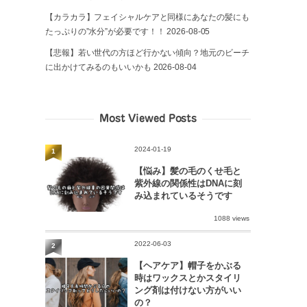
【カラカラ】フェイシャルケアと同様にあなたの髪にも
たっぷりの”水分”が必要です！！
2026-08-05
【悲報】若い世代の方ほど行かない傾向？地元のビーチ
に出かけてみるのもいいかも
2026-08-04
Most Viewed Posts
2024-01-19
1
【悩み】髪の毛のくせ毛と
紫外線の関係性はDNAに刻
み込まれているそうです
1088 views
2022-06-03
2
【ヘアケア】帽子をかぶる
時はワックスとかスタイリ
ング剤は付けない方がいい
の？