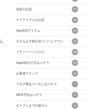
頭皮のお話
670
ケアアイテムのお話
852
Age店内アイテム
300
し
小さなお子様を持つパパとママへ
299
プライベートブログ
1,283
Apple好きの方はコチラ
225
お客様スナップ
132
ブログ限定クーポンはコチラ
7
WEB予約はコチラ
10
オープンまでの道のり
32