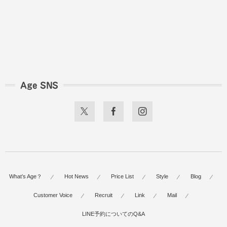
Age SNS
What’s Age？
Hot News
Price List
Style
Blog
Customer Voice
Recruit
Link
Mail
LINE予約についてのQ&A