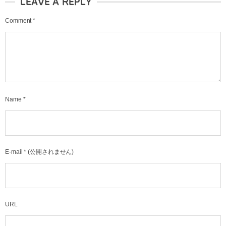
LEAVE A REPLY
Comment
*
Name
*
E-mail
*
(公開されません)
URL