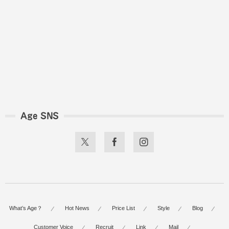
Age SNS
What’s Age？
Hot News
Price List
Style
Blog
Customer Voice
Recruit
Link
Mail