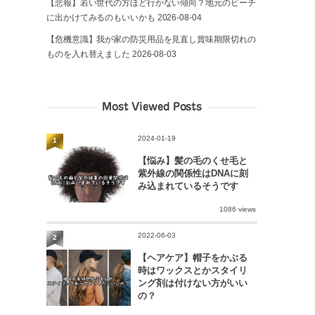
【悲報】若い世代の方ほど行かない傾向？地元のビーチ
に出かけてみるのもいいかも
2026-08-04
【危機意識】我が家の防災用品を見直し賞味期限切れの
ものを入れ替えました
2026-08-03
Most Viewed Posts
2024-01-19
1
【悩み】髪の毛のくせ毛と
紫外線の関係性はDNAに刻
み込まれているそうです
1086 views
2022-06-03
2
【ヘアケア】帽子をかぶる
時はワックスとかスタイリ
ング剤は付けない方がいい
の？