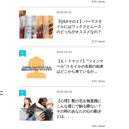
246 views
2018-04-11
3
【Q&Aその１】パーマスタ
イルにはワックスとムース
のどっちがオススメなの？
213 views
2024-01-23
4
【え！？マジ？】”ツインテ
ール”スタイルの名前の由来
はどこから来ているか...
210 views
2025-09-24
こ
5
【心理】髪の毛を無意識に
こんな感じで触る癖ない？
その時のあなたの心の動き
とは、、、
156 views