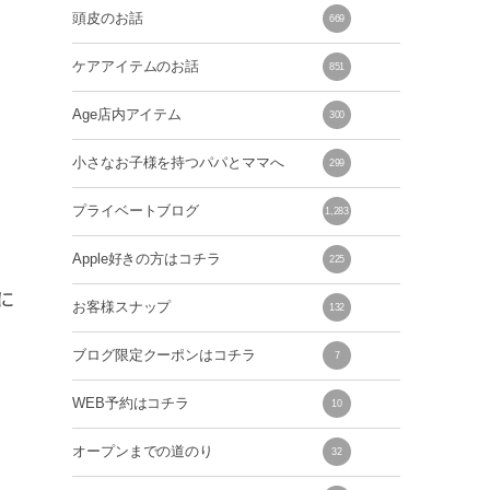
頭皮のお話
669
ケアアイテムのお話
851
Age店内アイテム
300
小さなお子様を持つパパとママへ
299
プライベートブログ
1,283
Apple好きの方はコチラ
225
に
お客様スナップ
132
ブログ限定クーポンはコチラ
7
WEB予約はコチラ
10
オープンまでの道のり
32