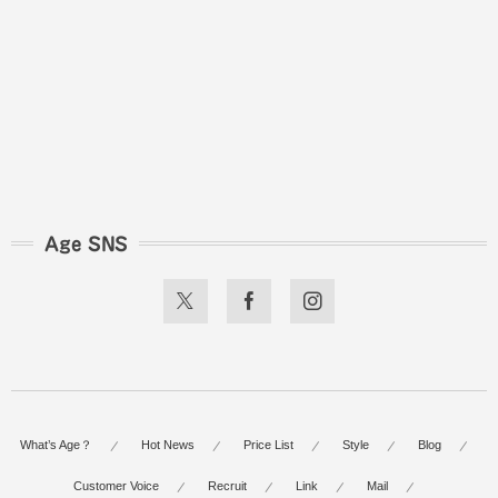
Age SNS
What’s Age？
Hot News
Price List
Style
Blog
Customer Voice
Recruit
Link
Mail