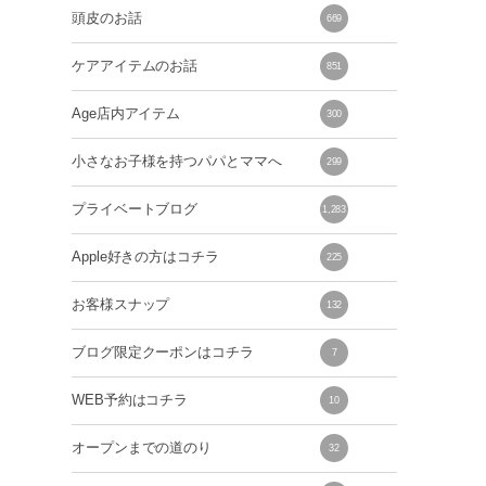
頭皮のお話
669
ケアアイテムのお話
851
Age店内アイテム
300
小さなお子様を持つパパとママへ
299
プライベートブログ
1,283
Apple好きの方はコチラ
225
お客様スナップ
132
ブログ限定クーポンはコチラ
7
WEB予約はコチラ
10
オープンまでの道のり
32