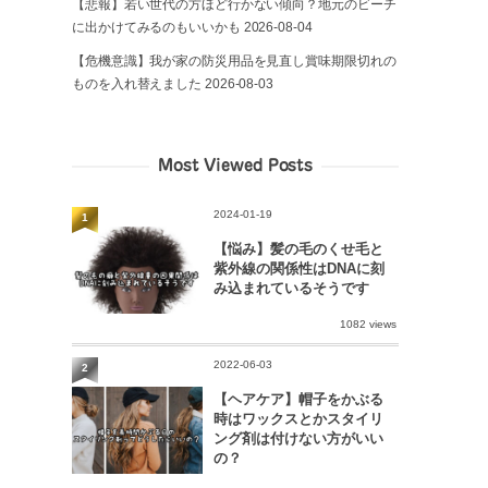
【悲報】若い世代の方ほど行かない傾向？地元のビーチ
に出かけてみるのもいいかも
2026-08-04
【危機意識】我が家の防災用品を見直し賞味期限切れの
ものを入れ替えました
2026-08-03
Most Viewed Posts
2024-01-19
1
【悩み】髪の毛のくせ毛と
紫外線の関係性はDNAに刻
み込まれているそうです
1082 views
2022-06-03
2
【ヘアケア】帽子をかぶる
時はワックスとかスタイリ
ング剤は付けない方がいい
の？