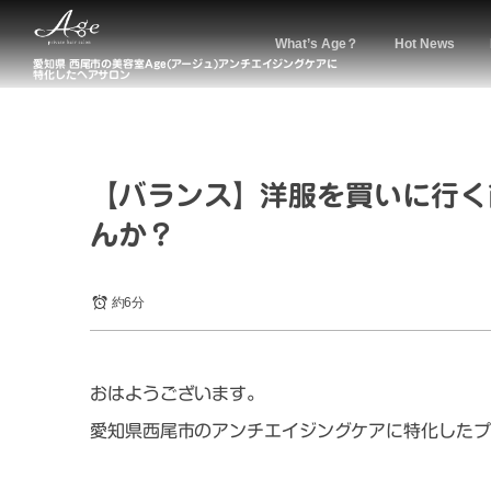
What’s Age？
Hot News
愛知県 西尾市の美容室Age(アージュ)アンチエイジングケアに
特化したヘアサロン
【バランス】洋服を買いに行く
んか？
約6分
おはようございます。
愛知県西尾市のアンチエイジングケアに特化したプ