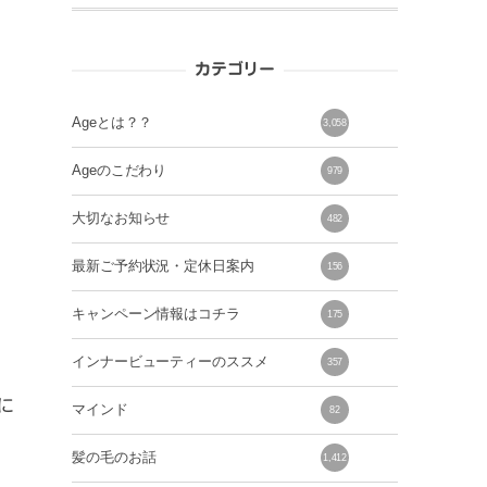
カテゴリー
Ageとは？？
3,058
Ageのこだわり
979
大切なお知らせ
482
最新ご予約状況・定休日案内
156
キャンペーン情報はコチラ
175
インナービューティーのススメ
357
に
マインド
82
髪の毛のお話
1,412