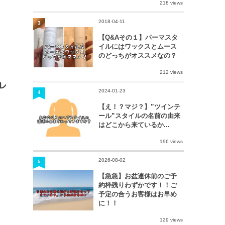
218 views
2018-04-11
3
【Q&Aその１】パーマスタ
イルにはワックスとムース
のどっちがオススメなの？
212 views
レ
2024-01-23
4
【え！？マジ？】”ツインテ
ール”スタイルの名前の由来
はどこから来ているか...
196 views
2026-08-02
5
【急急】お盆連休前のご予
約枠残りわずかです！！ご
予定の合うお客様はお早め
に！！
129 views