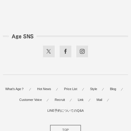
Age SNS
What’s Age？
Hot News
Price List
Style
Blog
Customer Voice
Recruit
Link
Mail
LINE予約についてのQ&A
TOP