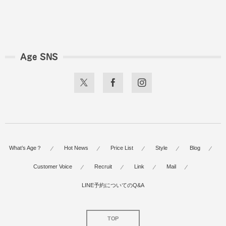
Age SNS
What’s Age？
Hot News
Price List
Style
Blog
Customer Voice
Recruit
Link
Mail
LINE予約についてのQ&A
TOP