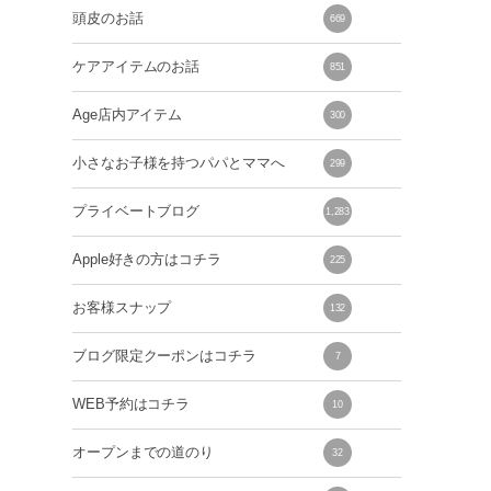
頭皮のお話
669
ケアアイテムのお話
851
Age店内アイテム
300
小さなお子様を持つパパとママへ
299
プライベートブログ
1,283
Apple好きの方はコチラ
225
お客様スナップ
132
ブログ限定クーポンはコチラ
7
WEB予約はコチラ
10
オープンまでの道のり
32