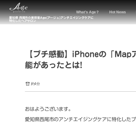
What’s Age？
Hot News
愛知県 西尾市の美容室Age(アージュ)アンチエイジングケアに
特化したヘアサロン
【プチ感動】iPhoneの「M
能があったとは!
約4分
おはようございます。
愛知県西尾市のアンチエイジングケアに特化したプ