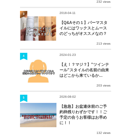
232 views
2018-04-11
3
【Q&Aその１】パーマスタ
イルにはワックスとムース
のどっちがオススメなの？
213 views
2024-01-23
4
【え！？マジ？】”ツインテ
ール”スタイルの名前の由来
はどこから来ているか...
203 views
2026-08-02
5
【急急】お盆連休前のご予
約枠残りわずかです！！ご
予定の合うお客様はお早め
に！！
132 views