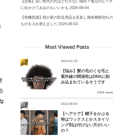
【悲報】若い世代の方ほど行かない傾向？地元のビーチ
に出かけてみるのもいいかも
2026-08-04
【危機意識】我が家の防災用品を見直し賞味期限切れの
ものを入れ替えました
2026-08-03
S
Most Viewed Posts
2024-01-19
1
【悩み】髪の毛のくせ毛と
紫外線の関係性はDNAに刻
使
み込まれているそうです
る
1084 views
な
2022-06-03
2
【ヘアケア】帽子をかぶる
時はワックスとかスタイリ
ング剤は付けない方がいい
の？