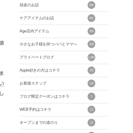
頭皮のお話
669
ケアアイテムのお話
851
Age店内アイテム
300
頭
小さなお子様を持つパパとママへ
299
プライベートブログ
1,283
Apple好きの方はコチラ
225
ま
い
お客様スナップ
132
し
ブログ限定クーポンはコチラ
7
WEB予約はコチラ
10
オープンまでの道のり
32