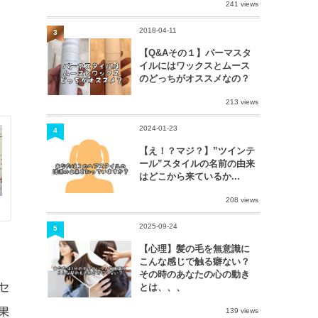
241 views
2018-04-11
3
【Q&Aその１】パーマスタ
イルにはワックスとムース
のどっちがオススメなの？
213 views
2024-01-23
4
【え！？マジ？】”ツインテ
ール”スタイルの名前の由来
はどこから来ているか...
208 views
2025-09-24
5
【心理】髪の毛を無意識に
こんな感じで触る癖ない？
その時のあなたの心の動き
セ
とは、、、
果
139 views