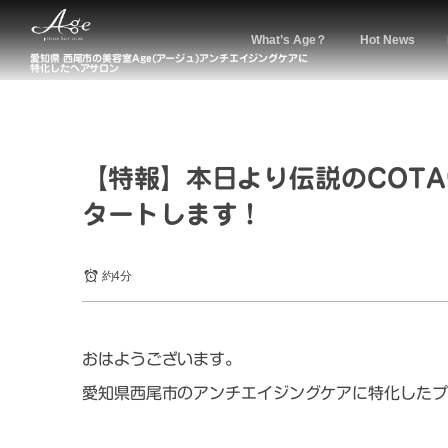
What’s Age？
Hot News
愛知県 西尾市の美容室Age(アージュ)アンチエイジングケアに
特化したヘアサロン
【特報】本日より伝説のCOT
タートします！
約4分
おはようございます。
愛知県西尾市のアンチエイジングケアに特化したプ