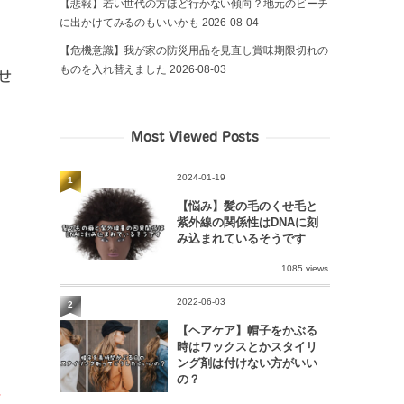
【悲報】若い世代の方ほど行かない傾向？地元のビーチ
に出かけてみるのもいいかも
2026-08-04
【危機意識】我が家の防災用品を見直し賞味期限切れの
ものを入れ替えました
2026-08-03
せ
Most Viewed Posts
2024-01-19
1
【悩み】髪の毛のくせ毛と
紫外線の関係性はDNAに刻
み込まれているそうです
1085 views
2022-06-03
2
【ヘアケア】帽子をかぶる
時はワックスとかスタイリ
ング剤は付けない方がいい
の？
ご