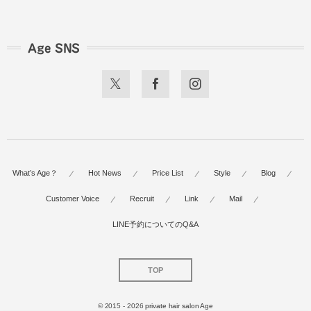
Age SNS
What’s Age？
Hot News
Price List
Style
Blog
Customer Voice
Recruit
Link
Mail
LINE予約についてのQ&A
TOP
© 2015 - 2026
private hair salon Age