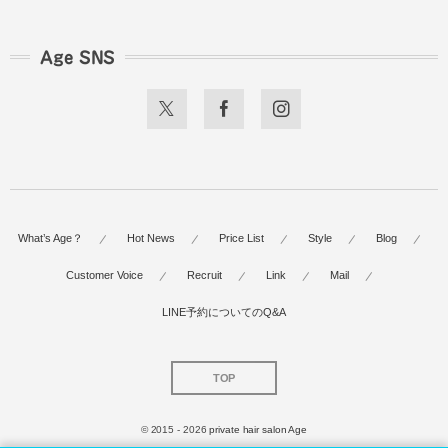
Age SNS
What’s Age？
Hot News
Price List
Style
Blog
Customer Voice
Recruit
Link
Mail
LINE予約についてのQ&A
TOP
© 2015 - 2026
private hair salon Age