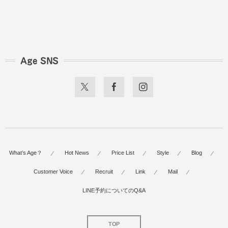
Age SNS
What’s Age？
Hot News
Price List
Style
Blog
Customer Voice
Recruit
Link
Mail
LINE予約についてのQ&A
TOP