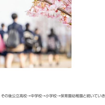
、その後公立高校→中学校→小学校→保育園幼稚園と続いてい