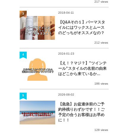
217 views
2018-04-11
3
【Q&Aその１】パーマスタ
イルにはワックスとムース
のどっちがオススメなの？
212 views
2024-01-23
4
【え！？マジ？】”ツインテ
ール”スタイルの名前の由来
はどこから来ているか...
186 views
2026-08-02
5
【急急】お盆連休前のご予
約枠残りわずかです！！ご
予定の合うお客様はお早め
に！！
128 views