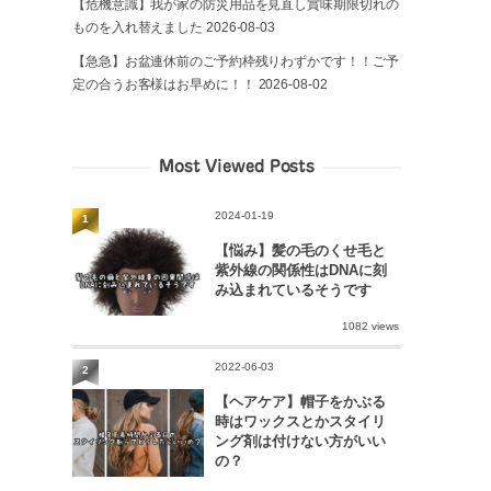
【危機意識】我が家の防災用品を見直し賞味期限切れの
ものを入れ替えました
2026-08-03
【急急】お盆連休前のご予約枠残りわずかです！！ご予
定の合うお客様はお早めに！！
2026-08-02
Most Viewed Posts
2024-01-19
1
【悩み】髪の毛のくせ毛と
紫外線の関係性はDNAに刻
み込まれているそうです
1082 views
2022-06-03
2
【ヘアケア】帽子をかぶる
時はワックスとかスタイリ
ング剤は付けない方がいい
の？