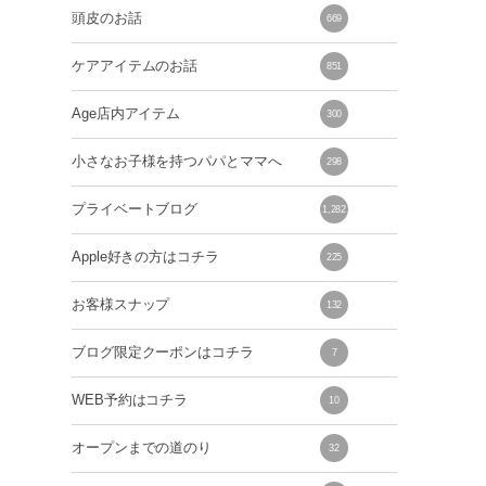
頭皮のお話
669
ケアアイテムのお話
851
Age店内アイテム
300
小さなお子様を持つパパとママへ
298
プライベートブログ
1,282
Apple好きの方はコチラ
225
お客様スナップ
132
ブログ限定クーポンはコチラ
7
WEB予約はコチラ
10
オープンまでの道のり
32