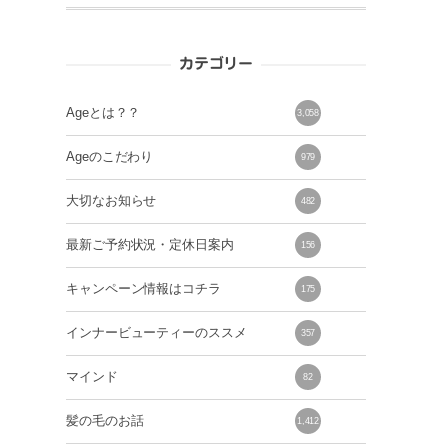
カテゴリー
Ageとは？？
3,058
Ageのこだわり
979
大切なお知らせ
482
最新ご予約状況・定休日案内
156
キャンペーン情報はコチラ
175
インナービューティーのススメ
357
マインド
82
き
髪の毛のお話
1,412