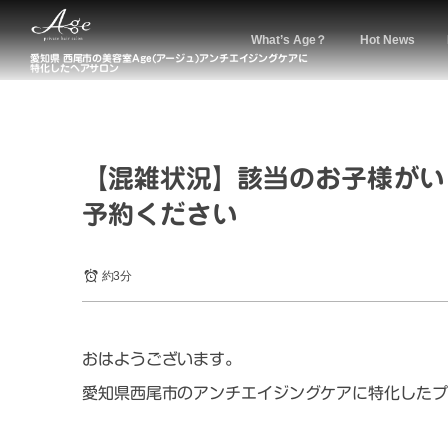
What’s Age？
Hot News
愛知県 西尾市の美容室Age(アージュ)アンチエイジングケアに
特化したヘアサロン
【混雑状況】該当のお子様がい
予約ください
約3分
おはようございます。
愛知県西尾市のアンチエイジングケアに特化したプ