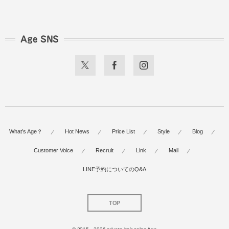
Age SNS
What’s Age？
Hot News
Price List
Style
Blog
Customer Voice
Recruit
Link
Mail
LINE予約についてのQ&A
TOP