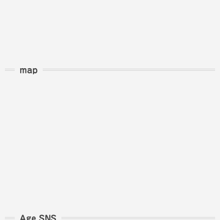
map
Age SNS