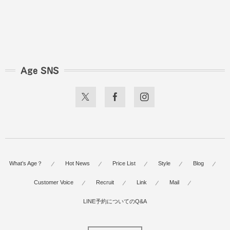
Age SNS
What’s Age？
Hot News
Price List
Style
Blog
Customer Voice
Recruit
Link
Mail
LINE予約についてのQ&A