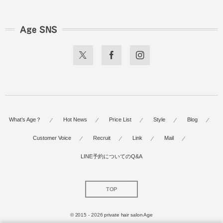
Age SNS
What’s Age？
Hot News
Price List
Style
Blog
Customer Voice
Recruit
Link
Mail
LINE予約についてのQ&A
TOP
© 2015 - 2026
private hair salon Age