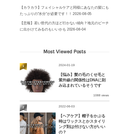
【カラカラ】フェイシャルケアと同様にあなたの髪にも
たっぷりの”水分”が必要です！！
2026-08-05
【悲報】若い世代の方ほど行かない傾向？地元のビーチ
に出かけてみるのもいいかも
2026-08-04
Most Viewed Posts
2024-01-19
1
【悩み】髪の毛のくせ毛と
紫外線の関係性はDNAに刻
み込まれているそうです
1088 views
2022-06-03
2
【ヘアケア】帽子をかぶる
時はワックスとかスタイリ
ング剤は付けない方がいい
の？