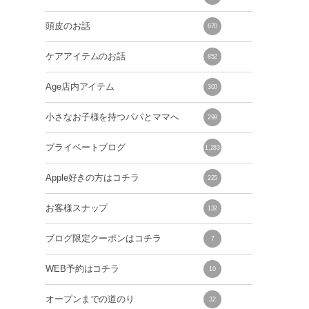
頭皮のお話
670
ケアアイテムのお話
852
Age店内アイテム
300
小さなお子様を持つパパとママへ
299
プライベートブログ
1,283
Apple好きの方はコチラ
225
お客様スナップ
132
ブログ限定クーポンはコチラ
7
WEB予約はコチラ
10
オープンまでの道のり
32