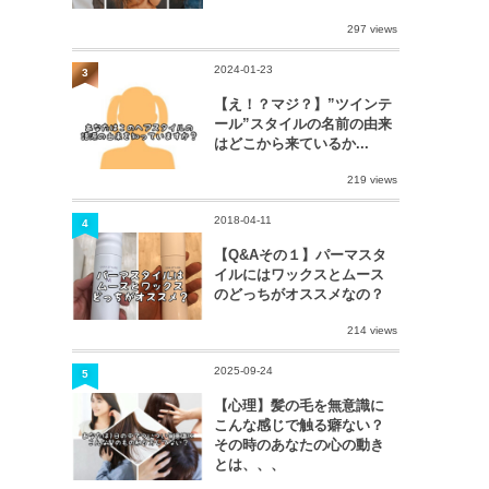
297 views
2024-01-23
3
【え！？マジ？】”ツインテ
ール”スタイルの名前の由来
はどこから来ているか...
219 views
2018-04-11
4
【Q&Aその１】パーマスタ
イルにはワックスとムース
のどっちがオススメなの？
214 views
2025-09-24
5
【心理】髪の毛を無意識に
こんな感じで触る癖ない？
その時のあなたの心の動き
とは、、、