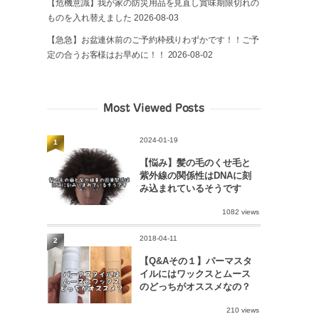
【危機意識】我が家の防災用品を見直し賞味期限切れの
ものを入れ替えました
2026-08-03
【急急】お盆連休前のご予約枠残りわずかです！！ご予
定の合うお客様はお早めに！！
2026-08-02
Most Viewed Posts
2024-01-19
1
【悩み】髪の毛のくせ毛と
紫外線の関係性はDNAに刻
み込まれているそうです
1082 views
2018-04-11
2
【Q&Aその１】パーマスタ
イルにはワックスとムース
のどっちがオススメなの？
210 views