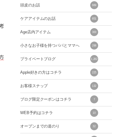
頭皮のお話
669
ケアアイテムのお話
851
考
Age店内アイテム
300
小さなお子様を持つパパとママへ
298
方
プライベートブログ
1,282
Apple好きの方はコチラ
225
お客様スナップ
132
ブログ限定クーポンはコチラ
7
WEB予約はコチラ
10
オープンまでの道のり
32