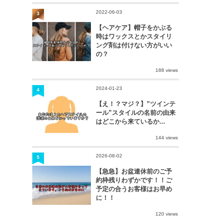
2022-06-03
3
【ヘアケア】帽子をかぶる
時はワックスとかスタイリ
ング剤は付けない方がいい
の？
188 views
2024-01-23
4
【え！？マジ？】”ツインテ
ール”スタイルの名前の由来
はどこから来ているか...
144 views
2026-08-02
5
【急急】お盆連休前のご予
約枠残りわずかです！！ご
予定の合うお客様はお早め
に！！
120 views