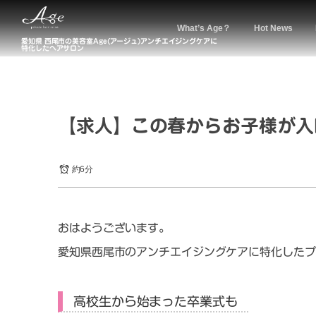
What’s Age？
Hot News
愛知県 西尾市の美容室Age(アージュ)アンチエイジングケアに
特化したヘアサロン
【求人】この春からお子様が入
約6分
おはようございます。
愛知県西尾市のアンチエイジングケアに特化したプ
高校生から始まった卒業式も