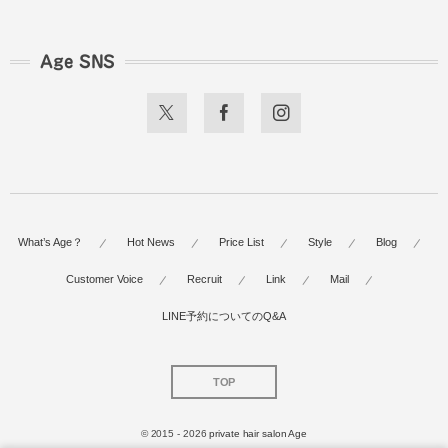
Age SNS
What’s Age？
Hot News
Price List
Style
Blog
Customer Voice
Recruit
Link
Mail
LINE予約についてのQ&A
TOP
© 2015 - 2026
private hair salon Age