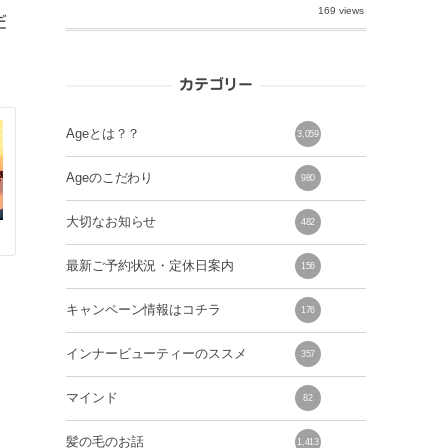
169 views
だ
カテゴリー
Ageとは？？
3,059
Ageのこだわり
980
大切なお知らせ
482
最新ご予約状況・定休日案内
156
キャンペーン情報はコチラ
176
インナービューティーのススメ
357
マインド
82
髪の毛のお話
1,413