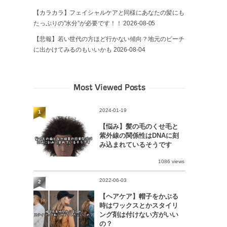
【カラカラ】フェイシャルケアと同様にあなたの髪にも
たっぷりの”水分”が必要です！！
2026-08-05
【悲報】若い世代の方ほど行かない傾向？地元のビーチ
に出かけてみるのもいいかも
2026-08-04
Most Viewed Posts
2024-01-19
1
【悩み】髪の毛のくせ毛と
紫外線の関係性はDNAに刻
み込まれているそうです
1086 views
2022-06-03
2
【ヘアケア】帽子をかぶる
時はワックスとかスタイリ
ング剤は付けない方がいい
の？