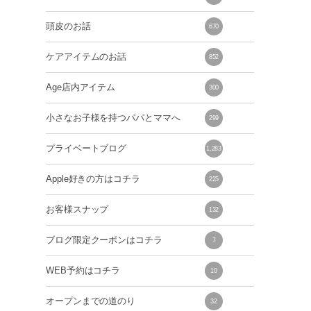
頭皮のお話
670
ケアアイテムのお話
852
Age店内アイテム
300
小さなお子様を持つパパとママへ
299
プライベートブログ
1,283
Apple好きの方はコチラ
225
お客様スナップ
132
ブログ限定クーポンはコチラ
7
WEB予約はコチラ
10
オープンまでの道のり
32