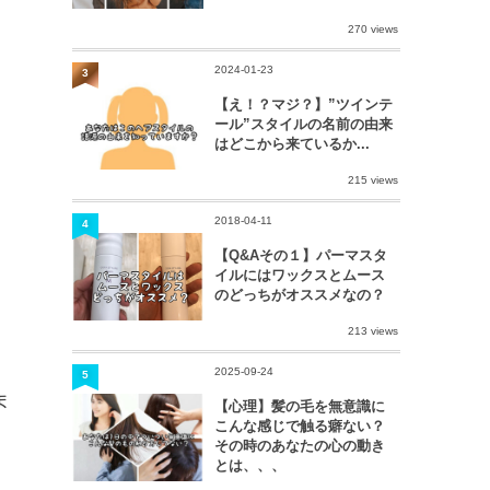
270 views
2024-01-23
3
【え！？マジ？】”ツインテ
ール”スタイルの名前の由来
はどこから来ているか...
215 views
2018-04-11
4
【Q&Aその１】パーマスタ
イルにはワックスとムース
のどっちがオススメなの？
213 views
2025-09-24
5
ま
【心理】髪の毛を無意識に
こんな感じで触る癖ない？
その時のあなたの心の動き
とは、、、