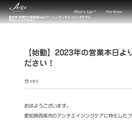
What’s Age？
Hot News
愛知県 西尾市の美容室Age(アージュ)アンチエイジングケアに
特化したヘアサロン
【始動】2023年の営業本日
ださい！
約6分
おはようございます。
愛知県西尾市のアンチエイジングケアに特化したプ