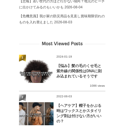
【悲報】若い世代の方ほど行かない傾向？地元のビーチ
に出かけてみるのもいいかも
2026-08-04
【危機意識】我が家の防災用品を見直し賞味期限切れの
ものを入れ替えました
2026-08-03
Most Viewed Posts
2024-01-19
1
【悩み】髪の毛のくせ毛と
紫外線の関係性はDNAに刻
み込まれているそうです
1086 views
2022-06-03
2
【ヘアケア】帽子をかぶる
時はワックスとかスタイリ
ング剤は付けない方がいい
の？