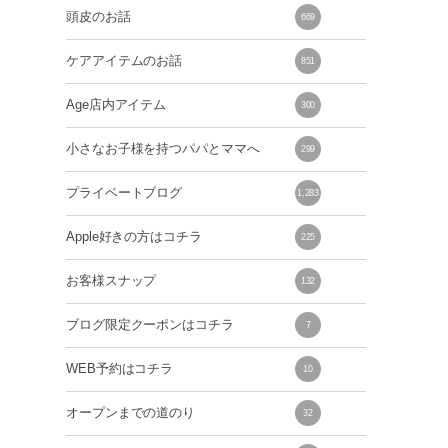
頭皮のお話
669
ケアアイテムのお話
851
Age店内アイテム
300
小さなお子様を持つパパとママへ
299
プライベートブログ
1,283
Apple好きの方はコチラ
225
お客様スナップ
132
ブログ限定クーポンはコチラ
7
WEB予約はコチラ
10
オープンまでの道のり
32