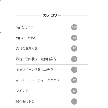
カテゴリー
Ageとは？？
3,058
予
Ageのこだわり
979
大切なお知らせ
482
最新ご予約状況・定休日案内
156
キャンペーン情報はコチラ
175
インナービューティーのススメ
357
マインド
82
髪の毛のお話
1,412