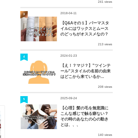
241 views
2018-04-11
3
【Q&Aその１】パーマスタ
イルにはワックスとムース
のどっちがオススメなの？
213 views
2024-01-23
4
【え！？マジ？】”ツインテ
ール”スタイルの名前の由来
はどこから来ているか...
208 views
2025-09-24
5
【心理】髪の毛を無意識に
こんな感じで触る癖ない？
その時のあなたの心の動き
とは、、、
140 views