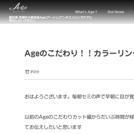
What’s Age？
Hot News
愛知県 西尾市の美容室Age(アージュ)アンチエイジングケアに
特化したヘアサロン
Ageのこだわり！！カラーリン
約3分
おはようございます。毎朝セミの声で早朝に目が覚
以前のAgeのこだわりカット編からだいぶ時間が
てお伝えしたいと思います