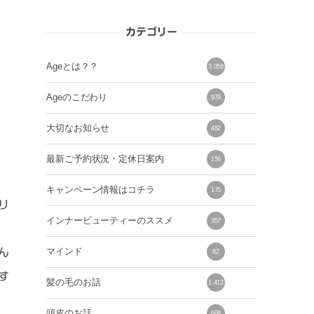
カテゴリー
Ageとは？？
3,058
Ageのこだわり
979
大切なお知らせ
482
最新ご予約状況・定休日案内
156
キャンペーン情報はコチラ
175
リ
インナービューティーのススメ
357
ん
マインド
82
す
髪の毛のお話
1,412
頭皮のお話
669