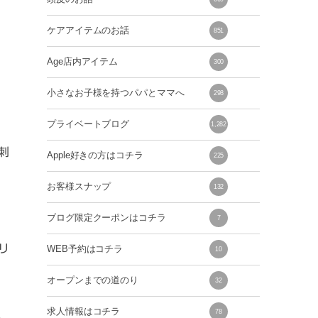
ケアアイテムのお話
851
Age店内アイテム
300
小さなお子様を持つパパとママへ
298
プライベートブログ
1,282
刺
Apple好きの方はコチラ
225
お客様スナップ
132
ブログ限定クーポンはコチラ
7
リ
WEB予約はコチラ
10
オープンまでの道のり
32
求人情報はコチラ
78