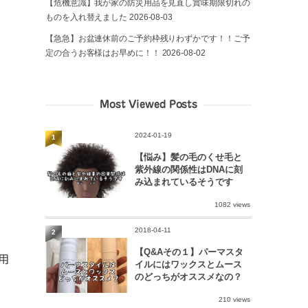
【危機意識】我が家の防災用品を見直し賞味期限切れの
ものを入れ替えました
2026-08-03
【急急】お盆連休前のご予約枠残りわずかです！！ご予
定の合うお客様はお早めに！！
2026-08-02
Most Viewed Posts
2024-01-19
1
【悩み】髪の毛のくせ毛と
紫外線の関係性はDNAに刻
み込まれているそうです
1082 views
2018-04-11
2
【Q&Aその１】パーマスタ
用
イルにはワックスとムース
のどっちがオススメなの？
210 views