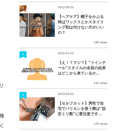
2022-06-03
3
【ヘアケア】帽子をかぶる
時はワックスとかスタイリ
ング剤は付けない方がいい
の？
188 views
2024-01-23
4
【え！？マジ？】”ツインテ
ール”スタイルの名前の由来
はどこから来ているか...
144 views
リ
2023-03-02
5
【セルフカット】男性で自
宅でバリカンを使う際は”設
定ミリ数”に要注意です...
種
120 views
く