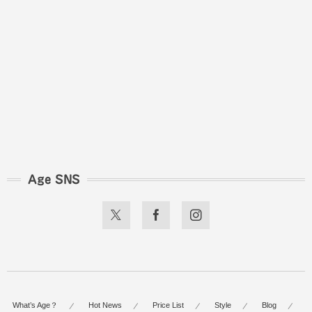
Age SNS
What’s Age？
Hot News
Price List
Style
Blog