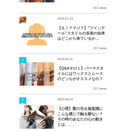
314 views
2024-01-23
3
【え！？マジ？】”ツインテ
ール”スタイルの名前の由来
はどこから来ているか...
237 views
2018-04-11
4
【Q&Aその１】パーマスタ
イルにはワックスとムース
のどっちがオススメなの？
217 views
2025-09-24
5
【心理】髪の毛を無意識に
こんな感じで触る癖ない？
その時のあなたの心の動き
とは、、、