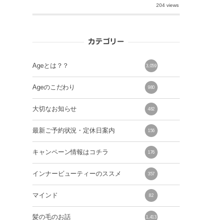
204 views
カテゴリー
Ageとは？？
3,059
Ageのこだわり
980
大切なお知らせ
482
最新ご予約状況・定休日案内
156
キャンペーン情報はコチラ
176
インナービューティーのススメ
357
マインド
82
髪の毛のお話
1,413