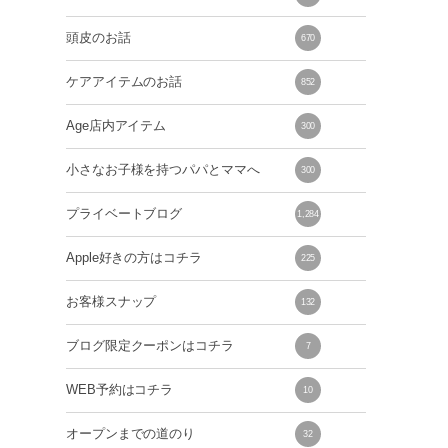
頭皮のお話
670
ケアアイテムのお話
852
Age店内アイテム
300
小さなお子様を持つパパとママへ
300
プライベートブログ
1,284
Apple好きの方はコチラ
225
お客様スナップ
132
ブログ限定クーポンはコチラ
7
WEB予約はコチラ
10
オープンまでの道のり
32