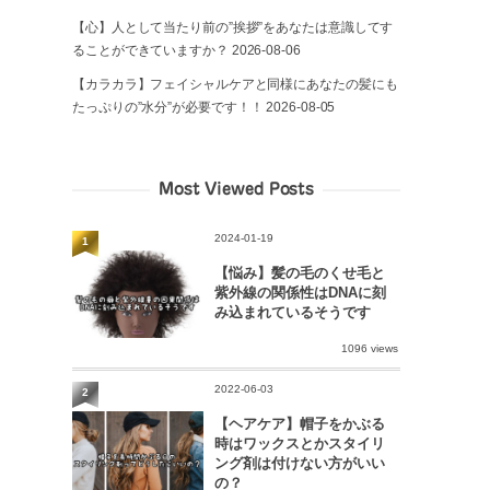
【心】人として当たり前の”挨拶”をあなたは意識してす
ることができていますか？
2026-08-06
【カラカラ】フェイシャルケアと同様にあなたの髪にも
たっぷりの”水分”が必要です！！
2026-08-05
Most Viewed Posts
2024-01-19
1
【悩み】髪の毛のくせ毛と
紫外線の関係性はDNAに刻
み込まれているそうです
1096 views
2022-06-03
2
【ヘアケア】帽子をかぶる
時はワックスとかスタイリ
ング剤は付けない方がいい
の？