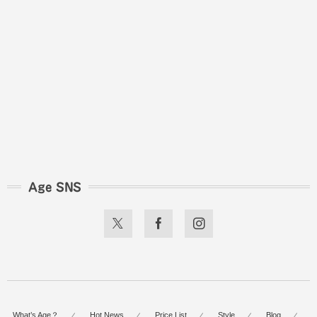
Age SNS
What’s Age？
Hot News
Price List
Style
Blog