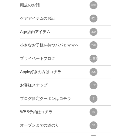
頭皮のお話
669
ケアアイテムのお話
851
Age店内アイテム
300
小さなお子様を持つパパとママへ
299
プライベートブログ
1,283
Apple好きの方はコチラ
225
お客様スナップ
132
ブログ限定クーポンはコチラ
7
WEB予約はコチラ
10
オープンまでの道のり
32