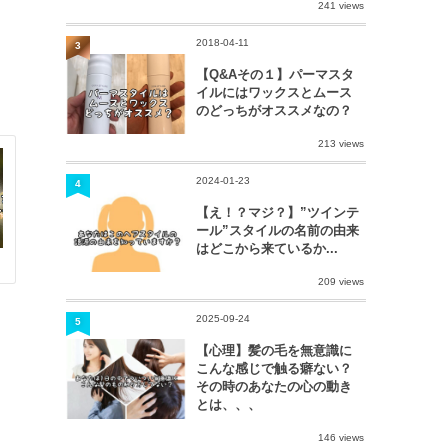
241 views
2018-04-11
3
【Q&Aその１】パーマスタ
イルにはワックスとムース
のどっちがオススメなの？
213 views
2024-01-23
4
【え！？マジ？】”ツインテ
ール”スタイルの名前の由来
はどこから来ているか...
209 views
2025-09-24
5
【心理】髪の毛を無意識に
こんな感じで触る癖ない？
その時のあなたの心の動き
とは、、、
146 views