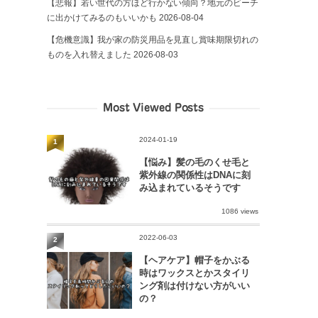
【悲報】若い世代の方ほど行かない傾向？地元のビーチ
に出かけてみるのもいいかも
2026-08-04
【危機意識】我が家の防災用品を見直し賞味期限切れの
ものを入れ替えました
2026-08-03
Most Viewed Posts
2024-01-19
1
【悩み】髪の毛のくせ毛と
紫外線の関係性はDNAに刻
み込まれているそうです
1086 views
2022-06-03
2
【ヘアケア】帽子をかぶる
時はワックスとかスタイリ
ング剤は付けない方がいい
の？