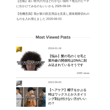
【悲報】若い世代の方ほど行かない傾向？地元のビーチ
に出かけてみるのもいいかも
2026-08-04
【危機意識】我が家の防災用品を見直し賞味期限切れの
ものを入れ替えました
2026-08-03
Most Viewed Posts
2024-01-19
1
【悩み】髪の毛のくせ毛と
紫外線の関係性はDNAに刻
み込まれているそうです
1085 views
2022-06-03
2
【ヘアケア】帽子をかぶる
時はワックスとかスタイリ
ング剤は付けない方がいい
の？