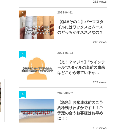
232 views
2018-04-11
3
【Q&Aその１】パーマスタ
イルにはワックスとムース
のどっちがオススメなの？
213 views
2024-01-23
4
【え！？マジ？】”ツインテ
ール”スタイルの名前の由来
はどこから来ているか...
207 views
2026-08-02
5
【急急】お盆連休前のご予
約枠残りわずかです！！ご
予定の合うお客様はお早め
に！！
133 views