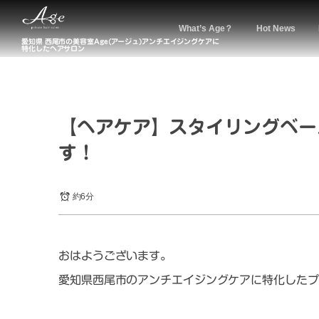
What’s Age？
Hot News
愛知県 西尾市の美容室Age(アージュ)アンチエイジングケアに
特化したヘアサロン
【ヘアケア】スタイリングベー
す！
約6分
おはようございます。
愛知県西尾市のアンチエイジングケアに特化したプ