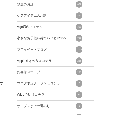
頭皮のお話
669
ケアアイテムのお話
851
Age店内アイテム
300
小さなお子様を持つパパとママへ
299
プライベートブログ
1,283
Apple好きの方はコチラ
225
お客様スナップ
132
て
ブログ限定クーポンはコチラ
7
WEB予約はコチラ
10
オープンまでの道のり
32