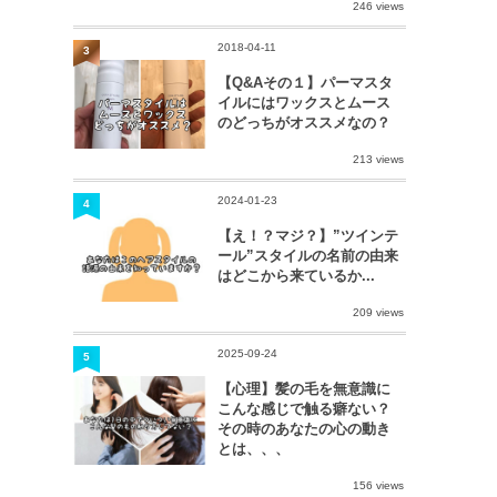
246 views
2018-04-11
3
【Q&Aその１】パーマスタ
イルにはワックスとムース
のどっちがオススメなの？
213 views
2024-01-23
4
【え！？マジ？】”ツインテ
ール”スタイルの名前の由来
はどこから来ているか...
209 views
2025-09-24
5
【心理】髪の毛を無意識に
こんな感じで触る癖ない？
その時のあなたの心の動き
とは、、、
156 views