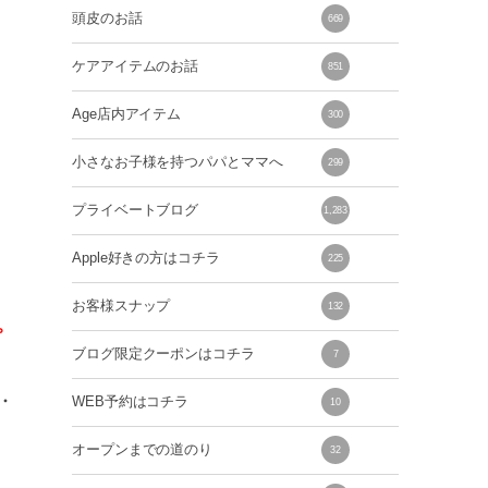
頭皮のお話
669
ケアアイテムのお話
851
Age店内アイテム
300
小さなお子様を持つパパとママへ
299
プライベートブログ
1,283
Apple好きの方はコチラ
225
お客様スナップ
132
。
ブログ限定クーポンはコチラ
7
・
WEB予約はコチラ
10
オープンまでの道のり
32