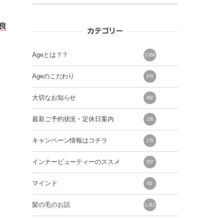
良
カテゴリー
Ageとは？？
3,058
Ageのこだわり
979
大切なお知らせ
482
最新ご予約状況・定休日案内
156
キャンペーン情報はコチラ
175
インナービューティーのススメ
357
マインド
82
髪の毛のお話
1,412