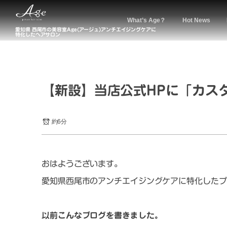
What’s Age？
Hot News
愛知県 西尾市の美容室Age(アージュ)アンチエイジングケアに
特化したヘアサロン
【新設】当店公式HPに「カス
約6分
おはようございます。
愛知県西尾市のアンチエイジングケアに特化したプ
以前こんなブログを書きました。