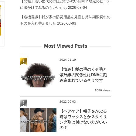
【悲報】若い世代の方ほど行かない傾向？地元のビーチ
に出かけてみるのもいいかも
2026-08-04
【危機意識】我が家の防災用品を見直し賞味期限切れの
ものを入れ替えました
2026-08-03
Most Viewed Posts
2024-01-19
1
【悩み】髪の毛のくせ毛と
紫外線の関係性はDNAに刻
み込まれているそうです
1086 views
2022-06-03
2
【ヘアケア】帽子をかぶる
時はワックスとかスタイリ
ング剤は付けない方がいい
の？