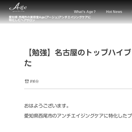
What’s Age？
Hot News
愛知県 西尾市の美容室Age(アージュ)アンチエイジングケアに
特化したヘアサロン
【勉強】名古屋のトップハイブ
た
約6分
おはようございます。
愛知県西尾市のアンチエイジングケアに特化したプ