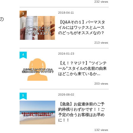
232 views
2018-04-11
3
の
【Q&Aその１】パーマスタ
イルにはワックスとムース
のどっちがオススメなの？
213 views
2024-01-23
4
【え！？マジ？】”ツインテ
ール”スタイルの名前の由来
はどこから来ているか...
203 views
2026-08-02
5
【急急】お盆連休前のご予
約枠残りわずかです！！ご
予定の合うお客様はお早め
に！！
132 views