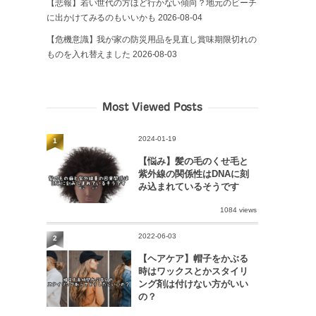
【悲報】若い世代の方ほど行かない傾向？地元のビーチ
に出かけてみるのもいいかも
2026-08-04
【危機意識】我が家の防災用品を見直し賞味期限切れの
ものを入れ替えました
2026-08-03
Most Viewed Posts
2024-01-19
1
【悩み】髪の毛のくせ毛と
紫外線の関係性はDNAに刻
み込まれているそうです
1084 views
2022-06-03
2
【ヘアケア】帽子をかぶる
時はワックスとかスタイリ
ング剤は付けない方がいい
の？