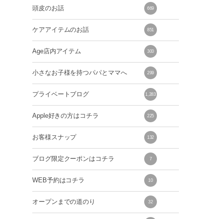
頭皮のお話
669
ケアアイテムのお話
851
Age店内アイテム
300
小さなお子様を持つパパとママへ
299
プライベートブログ
1,283
Apple好きの方はコチラ
225
お客様スナップ
132
ブログ限定クーポンはコチラ
7
WEB予約はコチラ
10
オープンまでの道のり
32